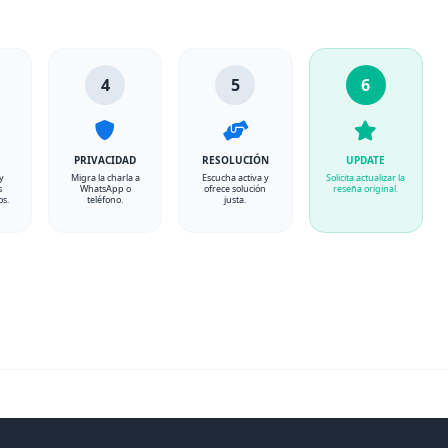
4
5
6
PRIVACIDAD
RESOLUCIÓN
UPDATE
y
Migra la charla a
Escucha activa y
Solicita actualizar la
s
WhatsApp o
ofrece solución
reseña original.
os.
teléfono.
justa.