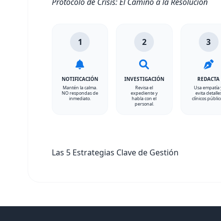
Protocolo de Crisis: El Camino a la Resolución
1
2
3
NOTIFICACIÓN
INVESTIGACIÓN
REDACTA
Mantén la calma.
Revisa el
Usa empatía 
NO respondas de
expediente y
evita detalle
inmediato.
habla con el
clínicos públic
personal.
Las 5 Estrategias Clave de Gestión